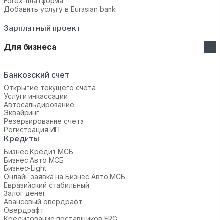
Forex-платформа
Добавить услугу в Eurasian bank
Зарплатный проект
Для бизнеса
Банковский счет
Открытие текущего счета
Услуги инкассации
Автосальдирование
Эквайринг
Резервирование счета
Регистрация ИП
Кредиты
Бизнес Кредит МСБ
Бизнес Авто МСБ
Бизнес-Light
Онлайн заявка на Бизнес Авто МСБ
Евразийский стабильный
Залог денег
Авансовый овердрафт
Овердрафт
Кредитование поставщиков ERG