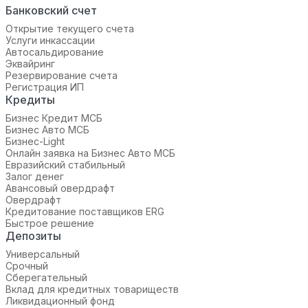
Банковский счет
Открытие текущего счета
Услуги инкассации
Автосальдирование
Эквайринг
Резервирование счета
Регистрация ИП
Кредиты
Бизнес Кредит МСБ
Бизнес Авто МСБ
Бизнес-Light
Онлайн заявка на Бизнес Авто МСБ
Евразийский стабильный
Залог денег
Авансовый овердрафт
Овердрафт
Кредитование поставщиков ERG
Быстрое решение
Депозиты
Универсальный
Срочный
Сберегательный
Вклад для кредитных товариществ
Ликвидационный фонд