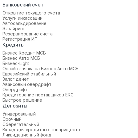
Банковский счет
Открытие текущего счета
Услуги инкассации
Автосальдирование
Эквайринг
Резервирование счета
Регистрация ИП
Кредиты
Бизнес Кредит МСБ
Бизнес Авто МСБ
Бизнес-Light
Онлайн заявка на Бизнес Авто МСБ
Евразийский стабильный
Залог денег
Авансовый овердрафт
Овердрафт
Кредитование поставщиков ERG
Быстрое решение
Депозиты
Универсальный
Срочный
Сберегательный
Вклад для кредитных товариществ
Ликвидационный фонд