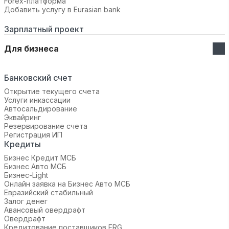
Forex-платформа
Добавить услугу в Eurasian bank
Зарплатный проект
Для бизнеса
Банковский счет
Открытие текущего счета
Услуги инкассации
Автосальдирование
Эквайринг
Резервирование счета
Регистрация ИП
Кредиты
Бизнес Кредит МСБ
Бизнес Авто МСБ
Бизнес-Light
Онлайн заявка на Бизнес Авто МСБ
Евразийский стабильный
Залог денег
Авансовый овердрафт
Овердрафт
Кредитование поставщиков ERG