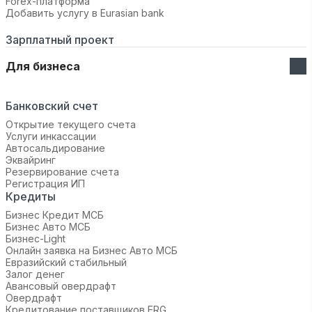
Forex-платформа
Добавить услугу в Eurasian bank
Зарплатный проект
Для бизнеса
Банковский счет
Открытие текущего счета
Услуги инкассации
Автосальдирование
Эквайринг
Резервирование счета
Регистрация ИП
Кредиты
Бизнес Кредит МСБ
Бизнес Авто МСБ
Бизнес-Light
Онлайн заявка на Бизнес Авто МСБ
Евразийский стабильный
Залог денег
Авансовый овердрафт
Овердрафт
Кредитование поставщиков ERG