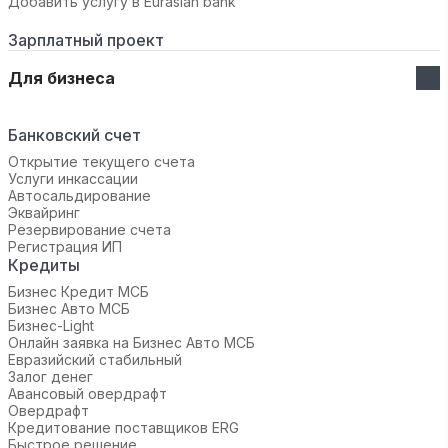
Добавить услугу в Eurasian bank
Зарплатный проект
Для бизнеса
Банковский счет
Открытие текущего счета
Услуги инкассации
Автосальдирование
Эквайринг
Резервирование счета
Регистрация ИП
Кредиты
Бизнес Кредит МСБ
Бизнес Авто МСБ
Бизнес-Light
Онлайн заявка на Бизнес Авто МСБ
Евразийский стабильный
Залог денег
Авансовый овердрафт
Овердрафт
Кредитование поставщиков ERG
Быстрое решение