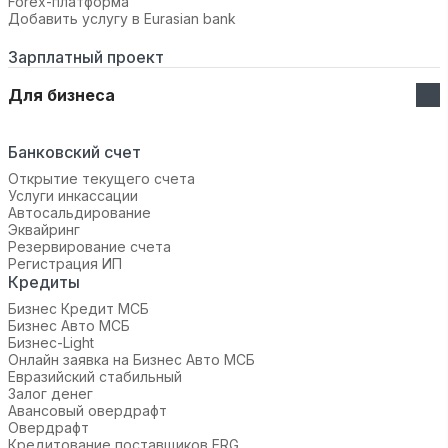
Forex-платформа
Добавить услугу в Eurasian bank
Зарплатный проект
Для бизнеса
Банковский счет
Открытие текущего счета
Услуги инкассации
Автосальдирование
Эквайринг
Резервирование счета
Регистрация ИП
Кредиты
Бизнес Кредит МСБ
Бизнес Авто МСБ
Бизнес-Light
Онлайн заявка на Бизнес Авто МСБ
Евразийский стабильный
Залог денег
Авансовый овердрафт
Овердрафт
Кредитование поставщиков ERG