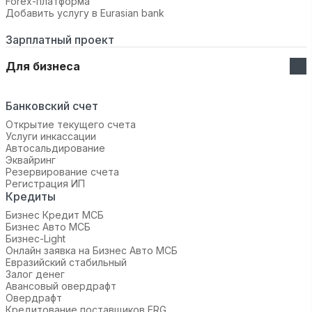
Forex-платформа
Добавить услугу в Eurasian bank
Зарплатный проект
Для бизнеса
Банковский счет
Открытие текущего счета
Услуги инкассации
Автосальдирование
Эквайринг
Резервирование счета
Регистрация ИП
Кредиты
Бизнес Кредит МСБ
Бизнес Авто МСБ
Бизнес-Light
Онлайн заявка на Бизнес Авто МСБ
Евразийский стабильный
Залог денег
Авансовый овердрафт
Овердрафт
Кредитование поставщиков ERG