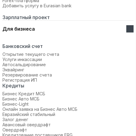
Forex-платформа
Добавить услугу в Eurasian bank
Зарплатный проект
Для бизнеса
Банковский счет
Открытие текущего счета
Услуги инкассации
Автосальдирование
Эквайринг
Резервирование счета
Регистрация ИП
Кредиты
Бизнес Кредит МСБ
Бизнес Авто МСБ
Бизнес-Light
Онлайн заявка на Бизнес Авто МСБ
Евразийский стабильный
Залог денег
Авансовый овердрафт
Овердрафт
Кредитование поставщиков ERG