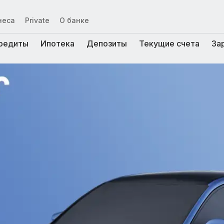
неса
Private
О банке
редиты
Ипотека
Депозиты
Текущие счета
За