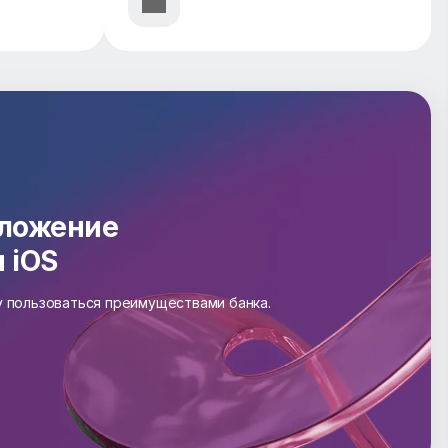
иложение
и iOS
зу пользоваться преимуществами банка.