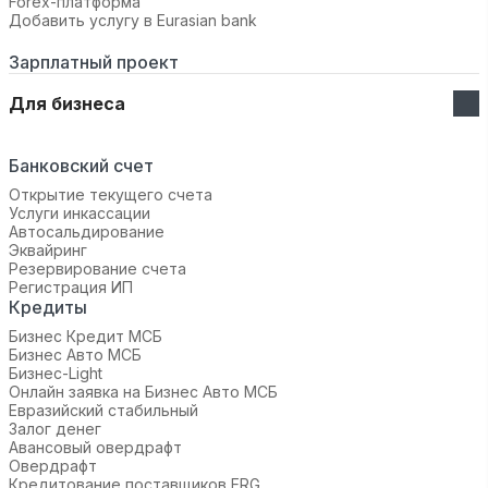
Forex-платформа
Добавить услугу в Eurasian bank
Зарплатный проект
Для бизнеса
Банковский счет
Открытие текущего счета
Услуги инкассации
Автосальдирование
Эквайринг
Резервирование счета
Регистрация ИП
Кредиты
Бизнес Кредит МСБ
Бизнес Авто МСБ
Бизнес-Light
Онлайн заявка на Бизнес Авто МСБ
Евразийский стабильный
Залог денег
Авансовый овердрафт
Овердрафт
Кредитование поставщиков ERG