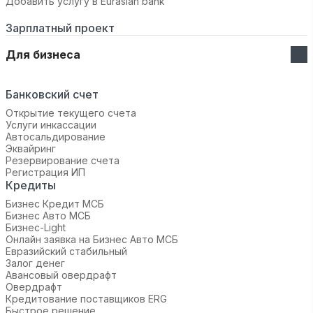
Добавить услугу в Eurasian bank
Зарплатный проект
Для бизнеса
Банковский счет
Открытие текущего счета
Услуги инкассации
Автосальдирование
Эквайринг
Резервирование счета
Регистрация ИП
Кредиты
Бизнес Кредит МСБ
Бизнес Авто МСБ
Бизнес-Light
Онлайн заявка на Бизнес Авто МСБ
Евразийский стабильный
Залог денег
Авансовый овердрафт
Овердрафт
Кредитование поставщиков ERG
Быстрое решение