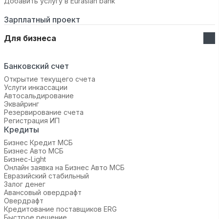
Добавить услугу в Eurasian bank
Зарплатный проект
Для бизнеса
Банковский счет
Открытие текущего счета
Услуги инкассации
Автосальдирование
Эквайринг
Резервирование счета
Регистрация ИП
Кредиты
Бизнес Кредит МСБ
Бизнес Авто МСБ
Бизнес-Light
Онлайн заявка на Бизнес Авто МСБ
Евразийский стабильный
Залог денег
Авансовый овердрафт
Овердрафт
Кредитование поставщиков ERG
Быстрое решение