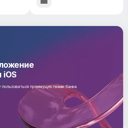
иложение
и iOS
зу пользоваться преимуществами банка.