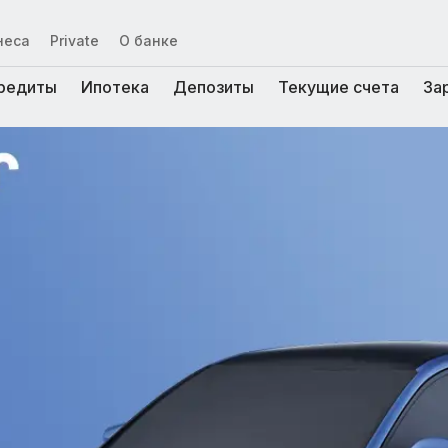
неса
Private
О банке
редиты
Ипотека
Депозиты
Текущие счета
За