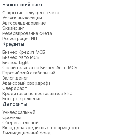
Банковский счет
Открытие текущего счета
Услуги инкассации
Автосальдирование
Эквайринг
Резервирование счета
Регистрация ИП
Кредиты
Бизнес Кредит МСБ
Бизнес Авто МСБ
Бизнес-Light
Онлайн заявка на Бизнес Авто МСБ
Евразийский стабильный
Залог денег
Авансовый овердрафт
Овердрафт
Кредитование поставщиков ERG
Быстрое решение
Депозиты
Универсальный
Срочный
Сберегательный
Вклад для кредитных товариществ
Ликвидационный фонд