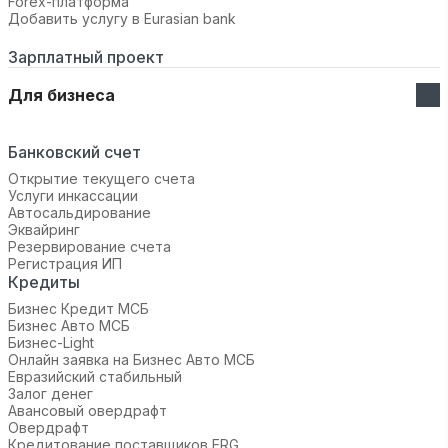
Forex-платформа
Добавить услугу в Eurasian bank
Зарплатный проект
Для бизнеса
Банковский счет
Открытие текущего счета
Услуги инкассации
Автосальдирование
Эквайринг
Резервирование счета
Регистрация ИП
Кредиты
Бизнес Кредит МСБ
Бизнес Авто МСБ
Бизнес-Light
Онлайн заявка на Бизнес Авто МСБ
Евразийский стабильный
Залог денег
Авансовый овердрафт
Овердрафт
Кредитование поставщиков ERG