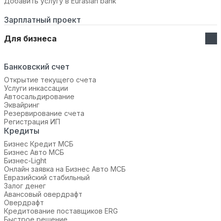
Добавить услугу в Eurasian bank
Зарплатный проект
Для бизнеса
Банковский счет
Открытие текущего счета
Услуги инкассации
Автосальдирование
Эквайринг
Резервирование счета
Регистрация ИП
Кредиты
Бизнес Кредит МСБ
Бизнес Авто МСБ
Бизнес-Light
Онлайн заявка на Бизнес Авто МСБ
Евразийский стабильный
Залог денег
Авансовый овердрафт
Овердрафт
Кредитование поставщиков ERG
Быстрое решение