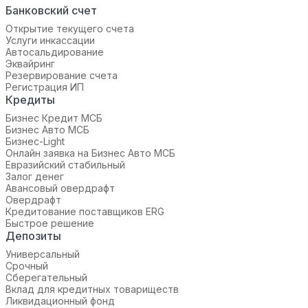
Банковский счет
Открытие текущего счета
Услуги инкассации
Автосальдирование
Эквайринг
Резервирование счета
Регистрация ИП
Кредиты
Бизнес Кредит МСБ
Бизнес Авто МСБ
Бизнес-Light
Онлайн заявка на Бизнес Авто МСБ
Евразийский стабильный
Залог денег
Авансовый овердрафт
Овердрафт
Кредитование поставщиков ERG
Быстрое решение
Депозиты
Универсальный
Срочный
Сберегательный
Вклад для кредитных товариществ
Ликвидационный фонд